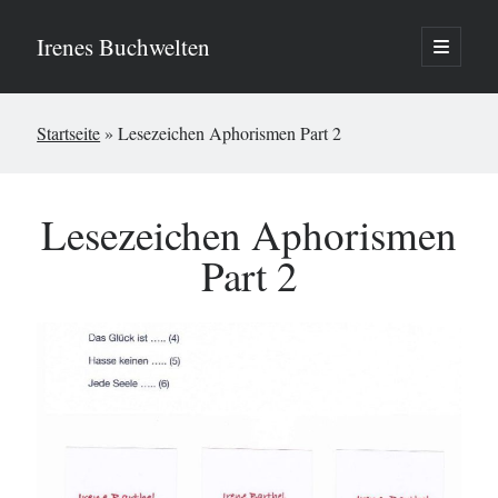
Irenes Buchwelten
open
primary
Sidebar
menu
Suchen
Startseite
»
Lesezeichen Aphorismen Part 2
Suchen
Neueste Beiträge
Lesezeichen Aphorismen
Irenes Buchwelten!
Part 2
Neueste Kommentare
Es sind keine Kommentare vorhanden.