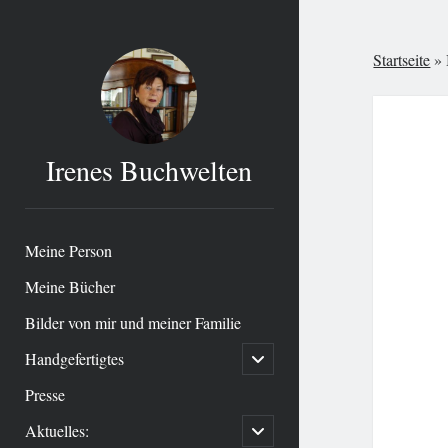
Startseite
»
Irenes Buchwelten
Meine Person
Meine Bücher
Bilder von mir und meiner Familie
Handgefertigtes
open
child
menu
Presse
Aktuelles:
open
child