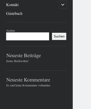
menu
Kontakt
open
child
menu
Gästebuch
Sidebar
Suchen
Suchen
Neueste Beiträge
Irenes Buchwelten!
Neueste Kommentare
Es sind keine Kommentare vorhanden.